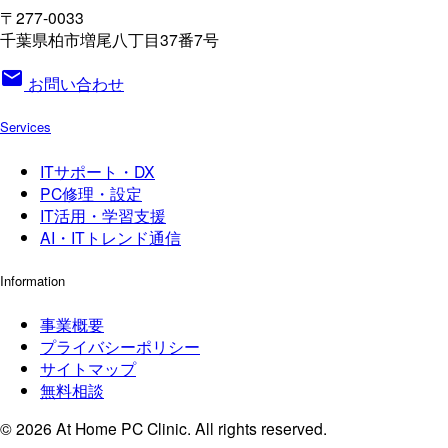
〒277-0033
千葉県柏市増尾八丁目37番7号
mail
お問い合わせ
Services
ITサポート・DX
PC修理・設定
IT活用・学習支援
AI・ITトレンド通信
Information
事業概要
プライバシーポリシー
サイトマップ
無料相談
© 2026 At Home PC Clinic. All rights reserved.