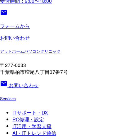
受付時間：9:00〜18:00
フォームから
お問い合わせ
アットホームパソコンクリニック
〒277-0033
千葉県柏市増尾八丁目37番7号
mail
お問い合わせ
Services
ITサポート・DX
PC修理・設定
IT活用・学習支援
AI・ITトレンド通信