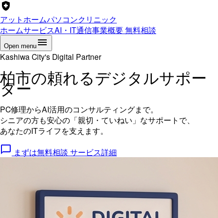
アットホームパソコンクリニック
ホーム
サービス
AI・IT通信
事業概要
無料相談
Open menu
Kashiwa City's Digital Partner
柏市の頼れる
デジタルサポー
ター
PC修理からAI活用のコンサルティングまで。
シニアの方も安心の「親切・ていねい」なサポートで、
あなたのITライフを支えます。
まずは無料相談
サービス詳細