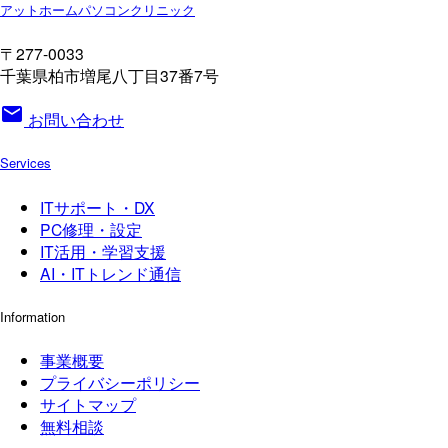
アットホームパソコンクリニック
〒277-0033
千葉県柏市増尾八丁目37番7号
mail
お問い合わせ
Services
ITサポート・DX
PC修理・設定
IT活用・学習支援
AI・ITトレンド通信
Information
事業概要
プライバシーポリシー
サイトマップ
無料相談