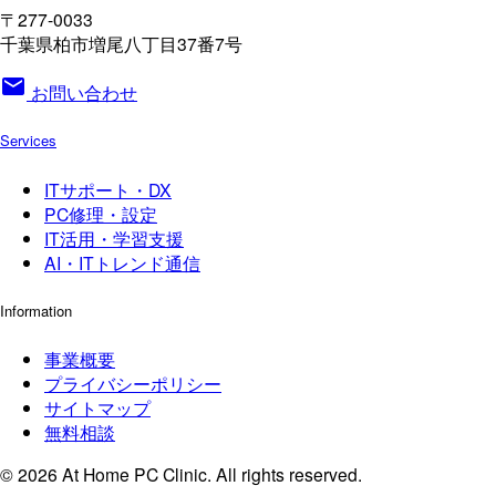
〒277-0033
千葉県柏市増尾八丁目37番7号
mail
お問い合わせ
Services
ITサポート・DX
PC修理・設定
IT活用・学習支援
AI・ITトレンド通信
Information
事業概要
プライバシーポリシー
サイトマップ
無料相談
© 2026 At Home PC Clinic. All rights reserved.