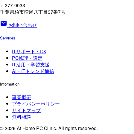
〒277-0033
千葉県柏市増尾八丁目37番7号
mail
お問い合わせ
Services
ITサポート・DX
PC修理・設定
IT活用・学習支援
AI・ITトレンド通信
Information
事業概要
プライバシーポリシー
サイトマップ
無料相談
© 2026 At Home PC Clinic. All rights reserved.