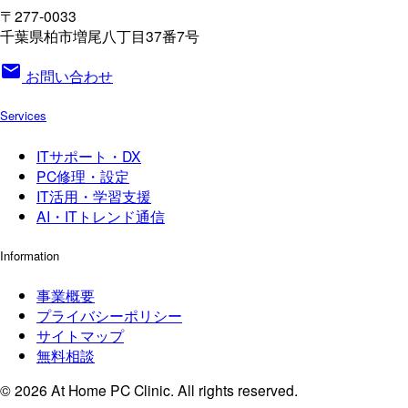
〒277-0033
千葉県柏市増尾八丁目37番7号
mail
お問い合わせ
Services
ITサポート・DX
PC修理・設定
IT活用・学習支援
AI・ITトレンド通信
Information
事業概要
プライバシーポリシー
サイトマップ
無料相談
© 2026 At Home PC Clinic. All rights reserved.