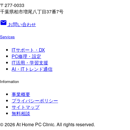
〒277-0033
千葉県柏市増尾八丁目37番7号
mail
お問い合わせ
Services
ITサポート・DX
PC修理・設定
IT活用・学習支援
AI・ITトレンド通信
Information
事業概要
プライバシーポリシー
サイトマップ
無料相談
© 2026 At Home PC Clinic. All rights reserved.