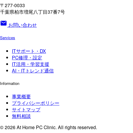
〒277-0033
千葉県柏市増尾八丁目37番7号
mail
お問い合わせ
Services
ITサポート・DX
PC修理・設定
IT活用・学習支援
AI・ITトレンド通信
Information
事業概要
プライバシーポリシー
サイトマップ
無料相談
© 2026 At Home PC Clinic. All rights reserved.