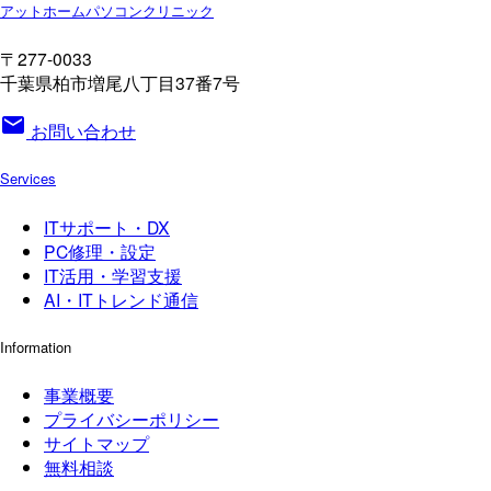
アットホームパソコンクリニック
〒277-0033
千葉県柏市増尾八丁目37番7号
mail
お問い合わせ
Services
ITサポート・DX
PC修理・設定
IT活用・学習支援
AI・ITトレンド通信
Information
事業概要
プライバシーポリシー
サイトマップ
無料相談