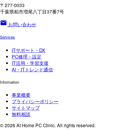
〒277-0033
千葉県柏市増尾八丁目37番7号
mail
お問い合わせ
Services
ITサポート・DX
PC修理・設定
IT活用・学習支援
AI・ITトレンド通信
Information
事業概要
プライバシーポリシー
サイトマップ
無料相談
© 2026 At Home PC Clinic. All rights reserved.