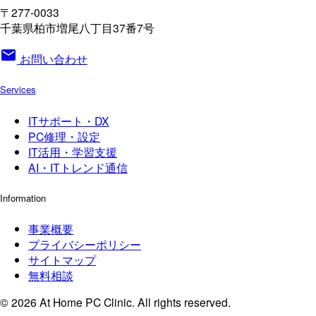
〒277-0033
千葉県柏市増尾八丁目37番7号
mail
お問い合わせ
Services
ITサポート・DX
PC修理・設定
IT活用・学習支援
AI・ITトレンド通信
Information
事業概要
プライバシーポリシー
サイトマップ
無料相談
© 2026 At Home PC Clinic. All rights reserved.